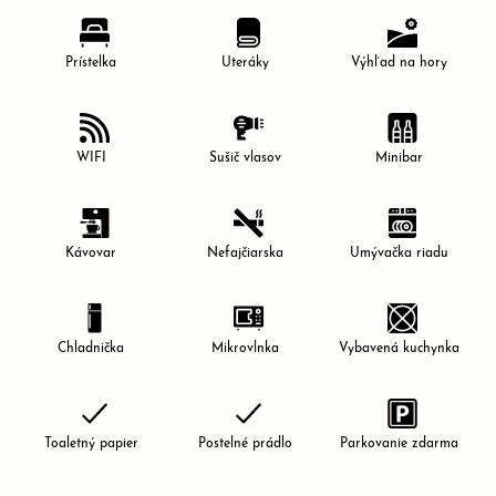
Prístelka
Uteráky
Výhľad na hory
WIFI
Sušič vlasov
Minibar
Kávovar
Nefajčiarska
Umývačka riadu
Chladnička
Mikrovlnka
Vybavená kuchynka
Toaletný papier
Postelné prádlo
Parkovanie zdarma