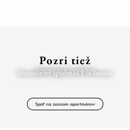
Pozri tiež
Apartmán 6 s vírivkou
Mezonetový apartmán 8 so saunou
Späť na zoznam apartmánov