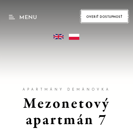
MENU
OVERIŤ DOSTUPNOSŤ
hu
B
E
Z
P
APARTMÁNY DEMÄNOVKA
E
Mezonetový
Č
N
apartmán 7
Á
O