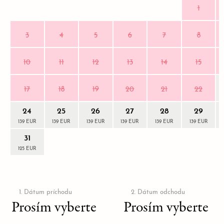
1
3
4
5
6
7
8
10
11
12
13
14
15
17
18
19
20
21
22
OVERIŤ DOSTUPNOSŤ
24
25
26
27
28
29
139 EUR
139 EUR
139 EUR
139 EUR
139 EUR
139 EUR
31
125 EUR
1. Dátum príchodu
2. Dátum odchodu
Prosím vyberte
Prosím vyberte