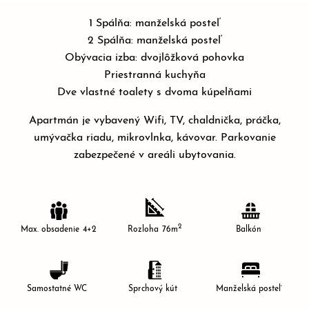
N
1 Spálňa: manželská posteľ
L
2 Spálňa: manželská posteľ
I
Obývacia izba: dvojlôžková pohovka
N
Priestranná kuchyňa
E
Dve vlastné toalety s dvoma kúpelňami
P
Apartmán je vybavený Wifi, TV, chaldnička, práčka,
L
umývačka riadu, mikrovlnka, kávovar. Parkovanie
A
zabezpečené v areáli ubytovania.
T
B
A
2
Max. obsadenie
4+2
Rozloha
76m
Balkón
Samostatné WC
Sprchový kút
Manželská posteľ