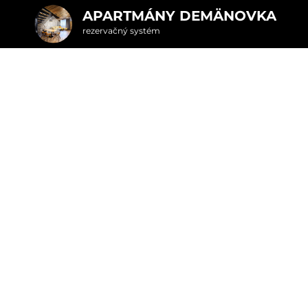
APARTMÁNY DEMÄNOVKA
rezervačný systém
2. Doplnkové služby
u
rte
Pr
Najvýhodnejšie storno podmienky