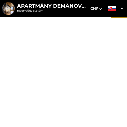
APARTMÁNY DEMÄNOVKA
CHF
rezervačný systém
1. Výber pobytu
2. Doplnkové služby
3. Vaše údaje
Dátum príchodu
Dátum odchodu
Prosím vyberte
Prosím vyberte
Najvýhodnejšie ceny priamo
na webe