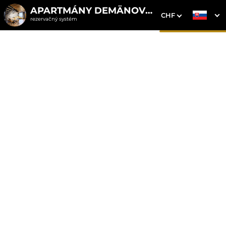
APARTMÁNY DEMÄNOVKA
CHF
rezervačný systém
1. Výber pobytu
2. Doplnkové služby
3. Vaše údaje
Mezonetový apartmán 8
so saunou
Dátum príchodu
Dátum odchodu
Prosím vyberte
Prosím vyberte