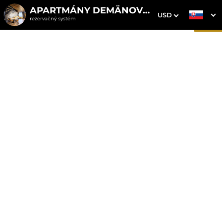
APARTMÁNY DEMÄNOVKA
USD
rezervačný systém
1. Výber pobytu
2. Doplnkové služby
3. Vaše údaje
Apartmán 5 s vírivkou
Dátum príchodu
Dátum odchodu
Prosím vyberte
Prosím vyberte