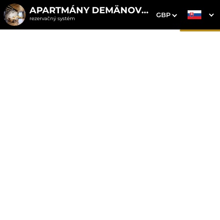
APARTMÁNY DEMÄNOVKA
GBP
rezervačný systém
1. Výber pobytu
2. Doplnkové služby
3. Vaše údaje
Apartmán 2
Dátum príchodu
Dátum odchodu
Prosím vyberte
Prosím vyberte