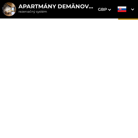
APARTMÁNY DEMÄNOVKA
GBP
rezervačný systém
1. Výber pobytu
2. Doplnkové služby
3. Vaše údaje
Chalet Demänovka s
vírivkou lokalita Otupné
Dátum príchodu
Dátum odchodu
Prosím vyberte
Prosím vyberte