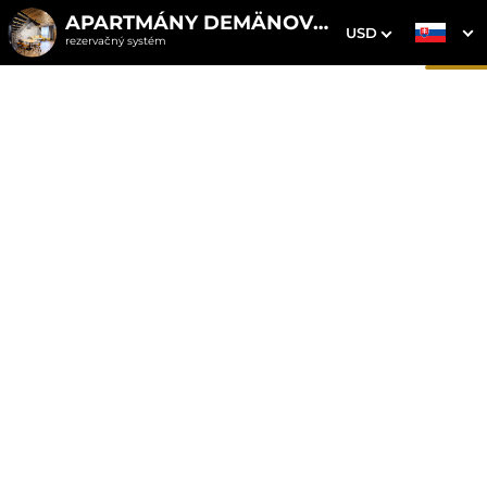
APARTMÁNY DEMÄNOVKA
USD
rezervačný systém
1. Výber pobytu
2. Doplnkové služby
3. Vaše údaje
Mezonetový apartmán 10
Dátum príchodu
Dátum odchodu
Prosím vyberte
Prosím vyberte