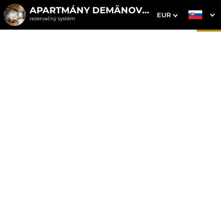
APARTMÁNY DEMÄNOVKA
EUR
rezervačný systém
1. Výber pobytu
2. Doplnkové služby
3. Vaše údaje
Apartmán 1 s vírivkou
Dátum príchodu
Dátum odchodu
Prosím vyberte
Prosím vyberte